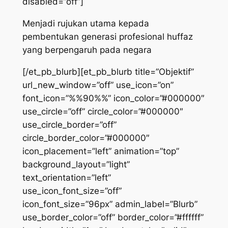
disabled=”off”]
Menjadi rujukan utama kepada
pembentukan generasi profesional huffaz
yang berpengaruh pada negara
[/et_pb_blurb][et_pb_blurb title=”Objektif”
url_new_window=”off” use_icon=”on”
font_icon=”%%90%%” icon_color=”#000000″
use_circle=”off” circle_color=”#000000″
use_circle_border=”off”
circle_border_color=”#000000″
icon_placement=”left” animation=”top”
background_layout=”light”
text_orientation=”left”
use_icon_font_size=”off”
icon_font_size=”96px” admin_label=”Blurb”
use_border_color=”off” border_color=”#ffffff”