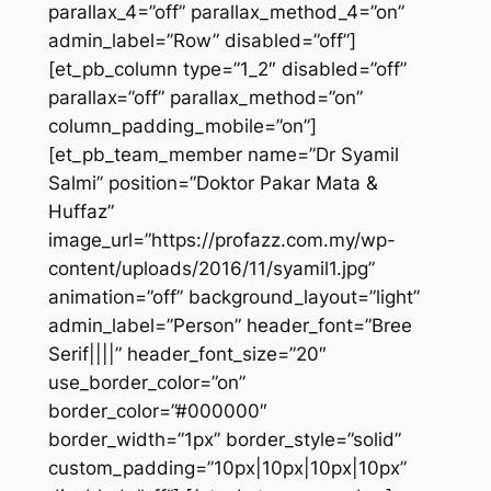
parallax_4=”off” parallax_method_4=”on”
admin_label=”Row” disabled=”off”]
[et_pb_column type=”1_2″ disabled=”off”
parallax=”off” parallax_method=”on”
column_padding_mobile=”on”]
[et_pb_team_member name=”Dr Syamil
Salmi” position=”Doktor Pakar Mata &
Huffaz”
image_url=”https://profazz.com.my/wp-
content/uploads/2016/11/syamil1.jpg”
animation=”off” background_layout=”light”
admin_label=”Person” header_font=”Bree
Serif||||” header_font_size=”20″
use_border_color=”on”
border_color=”#000000″
border_width=”1px” border_style=”solid”
custom_padding=”10px|10px|10px|10px”