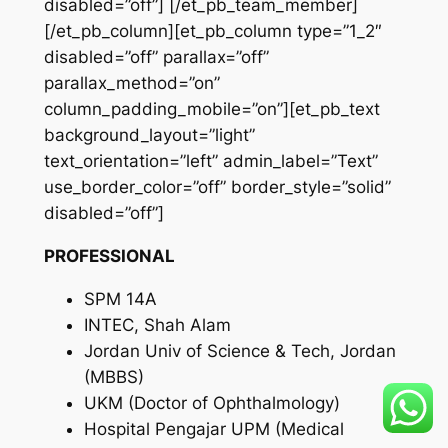
disabled=”off”] [/et_pb_team_member]
[/et_pb_column][et_pb_column type=”1_2″
disabled=”off” parallax=”off”
parallax_method=”on”
column_padding_mobile=”on”][et_pb_text
background_layout=”light”
text_orientation=”left” admin_label=”Text”
use_border_color=”off” border_style=”solid”
disabled=”off”]
PROFESSIONAL
SPM 14A
INTEC, Shah Alam
Jordan Univ of Science & Tech, Jordan
(MBBS)
UKM (Doctor of Ophthalmology)
Hospital Pengajar UPM (Medical