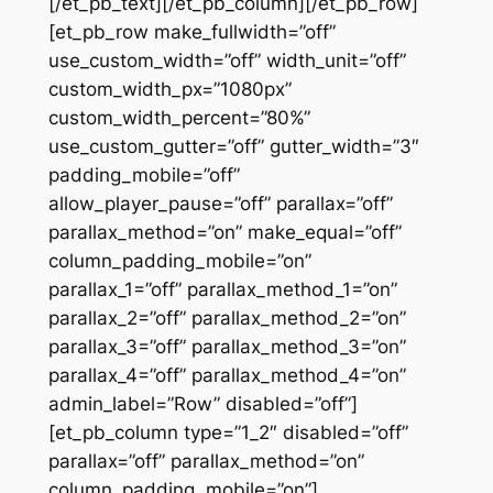
[/et_pb_text][/et_pb_column][/et_pb_row]
[et_pb_row make_fullwidth=”off”
use_custom_width=”off” width_unit=”off”
custom_width_px=”1080px”
custom_width_percent=”80%”
use_custom_gutter=”off” gutter_width=”3″
padding_mobile=”off”
allow_player_pause=”off” parallax=”off”
parallax_method=”on” make_equal=”off”
column_padding_mobile=”on”
parallax_1=”off” parallax_method_1=”on”
parallax_2=”off” parallax_method_2=”on”
parallax_3=”off” parallax_method_3=”on”
parallax_4=”off” parallax_method_4=”on”
admin_label=”Row” disabled=”off”]
[et_pb_column type=”1_2″ disabled=”off”
parallax=”off” parallax_method=”on”
column_padding_mobile=”on”]