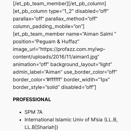
[/et_pb_team_member][/et_pb_column]
[et_pb_column type=”1_2″ disabled=”off”
parallax=”off” parallax_method=”off”
column_padding_mobile=”on”]
[et_pb_team_member name=”Aiman Salmi ”
position=”Peguam & Huffaz”
image_url=”https://profazz.com.my/wp-
content/uploads/2016/11/aiman1.jpg”
animation=”off” background_layout=”light”
admin_label=”Aiman” use_border_color=”off”
border_color=”#ffffff” border_width=”1px”
border_style=”solid” disabled=”off”]
PROFESSIONAL
SPM 7A
International Islamic Univ of M’sia (LL.B,
LL.B[Shariah])