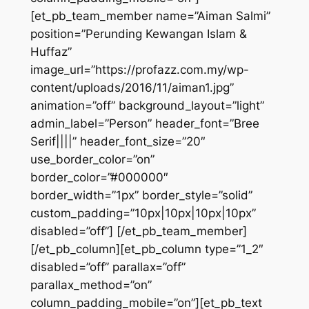
[et_pb_team_member name=”Aiman Salmi”
position=”Perunding Kewangan Islam &
Huffaz”
image_url=”https://profazz.com.my/wp-
content/uploads/2016/11/aiman1.jpg”
animation=”off” background_layout=”light”
admin_label=”Person” header_font=”Bree
Serif||||” header_font_size=”20″
use_border_color=”on”
border_color=”#000000″
border_width=”1px” border_style=”solid”
custom_padding=”10px|10px|10px|10px”
disabled=”off”] [/et_pb_team_member]
[/et_pb_column][et_pb_column type=”1_2″
disabled=”off” parallax=”off”
parallax_method=”on”
column_padding_mobile=”on”][et_pb_text