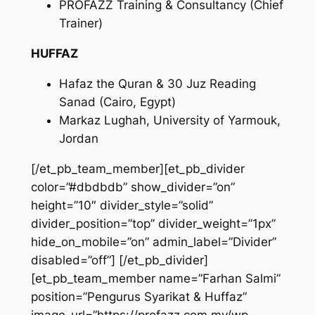
PROFAZZ Training & Consultancy (Chief
Trainer)
HUFFAZ
Hafaz the Quran & 30 Juz Reading
Sanad (Cairo, Egypt)
Markaz Lughah, University of Yarmouk,
Jordan
[/et_pb_team_member][et_pb_divider
color=”#dbdbdb” show_divider=”on”
height=”10″ divider_style=”solid”
divider_position=”top” divider_weight=”1px”
hide_on_mobile=”on” admin_label=”Divider”
disabled=”off”] [/et_pb_divider]
[et_pb_team_member name=”Farhan Salmi”
position=”Pengurus Syarikat & Huffaz”
image_url=”https://profazz.com.my/wp-