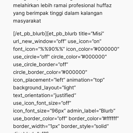
melahirkan lebih ramai profesional huffaz
yang berimpak tinggi dalam kalangan
masyarakat
[/et_pb_blurb][et_pb_blurb title=”Misi”
url_new_window=”off” use_icon=”on”
font_icon=”%%90%%” icon_color=”#000000″
use_circle=”off” circle_color=”#000000″
use_circle_border=”off”
circle_border_color=”#000000″
icon_placement=”left” animation=”top”
background_layout=”light”
text_orientation=”justified”
use_icon_font_size=”off”
icon_font_size=”96px” admin_label=”Blurb”
use_border_color=”off” border_color=”#ffffff”
border_width=”1px” border_style=”solid”