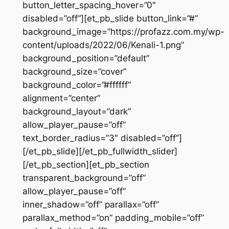
button_letter_spacing_hover=”0″
disabled=”off”][et_pb_slide button_link=”#”
background_image=”https://profazz.com.my/wp-
content/uploads/2022/06/Kenali-1.png”
background_position=”default”
background_size=”cover”
background_color=”#ffffff”
alignment=”center”
background_layout=”dark”
allow_player_pause=”off”
text_border_radius=”3″ disabled=”off”]
[/et_pb_slide][/et_pb_fullwidth_slider]
[/et_pb_section][et_pb_section
transparent_background=”off”
allow_player_pause=”off”
inner_shadow=”off” parallax=”off”
parallax_method=”on” padding_mobile=”off”