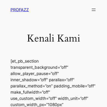
PROFAZZ
Kenali Kami
[et_pb_section
transparent_background=”off”
allow_player_pause=”off”
inner_shadow=”off” parallax=”off”
parallax_method=”on” padding_mobile=”off”
make_fullwidth=”off”
use_custom_width=”off” width_unit=”off”
custom_width_px=”1080px”