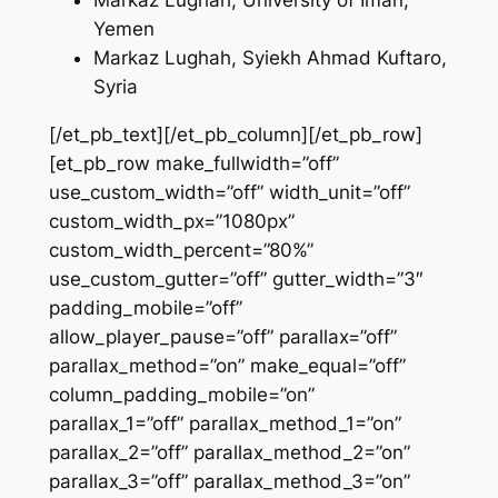
Markaz Lughah, University of Iman,
Yemen
Markaz Lughah, Syiekh Ahmad Kuftaro,
Syria
[/et_pb_text][/et_pb_column][/et_pb_row]
[et_pb_row make_fullwidth=”off”
use_custom_width=”off” width_unit=”off”
custom_width_px=”1080px”
custom_width_percent=”80%”
use_custom_gutter=”off” gutter_width=”3″
padding_mobile=”off”
allow_player_pause=”off” parallax=”off”
parallax_method=”on” make_equal=”off”
column_padding_mobile=”on”
parallax_1=”off” parallax_method_1=”on”
parallax_2=”off” parallax_method_2=”on”
parallax_3=”off” parallax_method_3=”on”