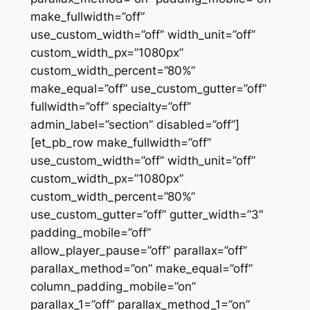
make_fullwidth=”off”
use_custom_width=”off” width_unit=”off”
custom_width_px=”1080px”
custom_width_percent=”80%”
make_equal=”off” use_custom_gutter=”off”
fullwidth=”off” specialty=”off”
admin_label=”section” disabled=”off”]
[et_pb_row make_fullwidth=”off”
use_custom_width=”off” width_unit=”off”
custom_width_px=”1080px”
custom_width_percent=”80%”
use_custom_gutter=”off” gutter_width=”3″
padding_mobile=”off”
allow_player_pause=”off” parallax=”off”
parallax_method=”on” make_equal=”off”
column_padding_mobile=”on”
parallax_1=”off” parallax_method_1=”on”