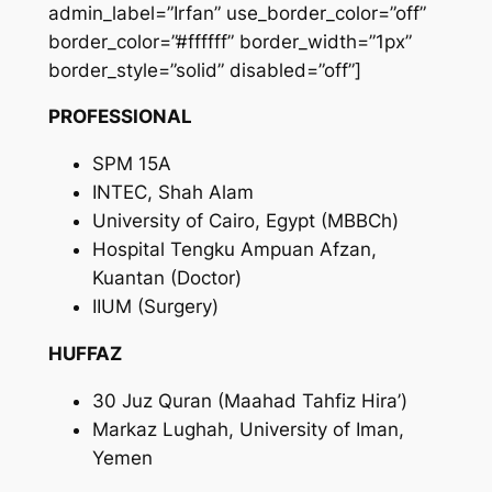
admin_label=”Irfan” use_border_color=”off”
border_color=”#ffffff” border_width=”1px”
border_style=”solid” disabled=”off”]
PROFESSIONAL
SPM 15A
INTEC, Shah Alam
University of Cairo, Egypt (MBBCh)
Hospital Tengku Ampuan Afzan,
Kuantan (Doctor)
IIUM (Surgery)
HUFFAZ
30 Juz Quran (Maahad Tahfiz Hira’)
Markaz Lughah, University of Iman,
Yemen