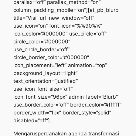
parallax=”off” parallax_method=”on”
column_padding_mobile=”on”][et_pb_blurb
title=”Visi” url_new_window=”off”
use_icon=”on” font_icon=”%%90%%”
icon_color=”#000000″ use_circle=”off”
circle_color=”#000000″
use_circle_border=”off”
circle_border_color=”#000000″
icon_placement=”left” animation=”top”
background_layout=”light”
text_orientation=”justified”
use_icon_font_size=”off”
icon_font_size=”96px” admin_label=”Blurb”
use_border_color=”off” border_color=”#ffffff”
border_width=”1px” border_style=”solid”
disabled=”off”]
Mengarusperdanakan agenda transformasi