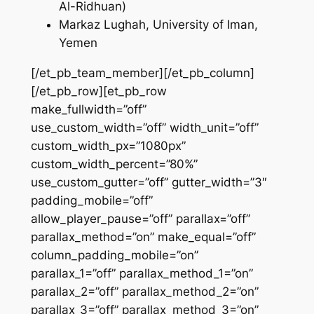
Al-Ridhuan)
Markaz Lughah, University of Iman,
Yemen
[/et_pb_team_member][/et_pb_column]
[/et_pb_row][et_pb_row
make_fullwidth=”off”
use_custom_width=”off” width_unit=”off”
custom_width_px=”1080px”
custom_width_percent=”80%”
use_custom_gutter=”off” gutter_width=”3″
padding_mobile=”off”
allow_player_pause=”off” parallax=”off”
parallax_method=”on” make_equal=”off”
column_padding_mobile=”on”
parallax_1=”off” parallax_method_1=”on”
parallax_2=”off” parallax_method_2=”on”
parallax_3=”off” parallax_method_3=”on”