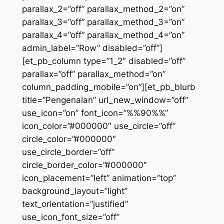
parallax_2=”off” parallax_method_2=”on”
parallax_3=”off” parallax_method_3=”on”
parallax_4=”off” parallax_method_4=”on”
admin_label=”Row” disabled=”off”]
[et_pb_column type=”1_2″ disabled=”off”
parallax=”off” parallax_method=”on”
column_padding_mobile=”on”][et_pb_blurb
title=”Pengenalan” url_new_window=”off”
use_icon=”on” font_icon=”%%90%%”
icon_color=”#000000″ use_circle=”off”
circle_color=”#000000″
use_circle_border=”off”
circle_border_color=”#000000″
icon_placement=”left” animation=”top”
background_layout=”light”
text_orientation=”justified”
use_icon_font_size=”off”