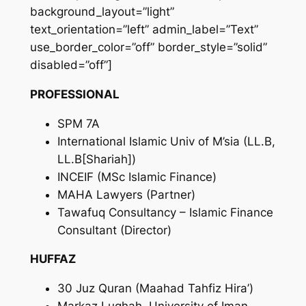
background_layout=”light”
text_orientation=”left” admin_label=”Text”
use_border_color=”off” border_style=”solid”
disabled=”off”]
PROFESSIONAL
SPM 7A
International Islamic Univ of M’sia (LL.B,
LL.B[Shariah])
INCEIF (MSc Islamic Finance)
MAHA Lawyers (Partner)
Tawafuq Consultancy – Islamic Finance
Consultant (Director)
HUFFAZ
30 Juz Quran (Maahad Tahfiz Hira’)