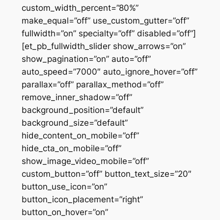
custom_width_percent=”80%”
make_equal=”off” use_custom_gutter=”off”
fullwidth=”on” specialty=”off” disabled=”off”]
[et_pb_fullwidth_slider show_arrows=”on”
show_pagination=”on” auto=”off”
auto_speed=”7000″ auto_ignore_hover=”off”
parallax=”off” parallax_method=”off”
remove_inner_shadow=”off”
background_position=”default”
background_size=”default”
hide_content_on_mobile=”off”
hide_cta_on_mobile=”off”
show_image_video_mobile=”off”
custom_button=”off” button_text_size=”20″
button_use_icon=”on”
button_icon_placement=”right”
button_on_hover=”on”