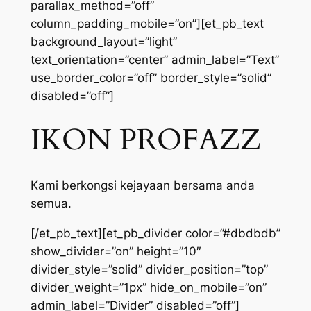
parallax_method=”off”
column_padding_mobile=”on”][et_pb_text
background_layout=”light”
text_orientation=”center” admin_label=”Text”
use_border_color=”off” border_style=”solid”
disabled=”off”]
IKON PROFAZZ
Kami berkongsi kejayaan bersama anda
semua.
[/et_pb_text][et_pb_divider color=”#dbdbdb”
show_divider=”on” height=”10″
divider_style=”solid” divider_position=”top”
divider_weight=”1px” hide_on_mobile=”on”
admin_label=”Divider” disabled=”off”]