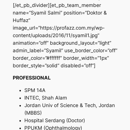
[/et_pb_divider][et_pb_team_member
name=”Syamil Salmi” position=”Doktor &
Huffaz”
image_url=”https://profazz.com.my/wp-
content/uploads/2016/11/syamil1.jpg”
animation=”off” background_layout=”light”
admin_label=”Syamil” use_border_color=”off”
border_color=”#ffffff” border_width=”1px”
border_style=”solid” disabled=”off”]
PROFESSIONAL
SPM 14A
INTEC, Shah Alam
Jordan Univ of Science & Tech, Jordan
(MBBS)
Hospital Serdang (Doctor)
PPUKM (Ophthalmology)