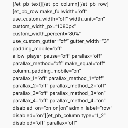
[/et_pb_text][/et_pb_column][/et_pb_row]
[et_pb_row make_fullwidth=”off”
use_custom_width=”off” width_unit=”on”
custom_width_px=”1080px”
custom_width_percent=”80%”
use_custom_gutter=”off” gutter_width=”3″
padding_mobile=”off”
allow_player_pause=”off” parallax=”off”
parallax_method=”off” make_equal=”off”
column_padding_mobile=”on”
parallax_1=”off” parallax_method_1=”off”
parallax_2=”off” parallax_method_2=”off”
parallax_3=”off” parallax_method_3=”on”
parallax_4=”off” parallax_method_4=”on”
disabled_on=”on|on|on” admin_label=”row”
disabled=”on”][et_pb_column type=”1_2″
disabled=”off” parallax=”off”