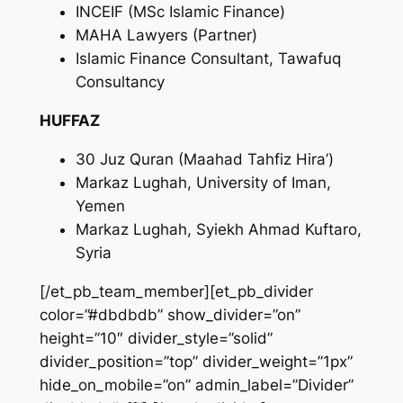
INCEIF (MSc Islamic Finance)
MAHA Lawyers (Partner)
Islamic Finance Consultant, Tawafuq
Consultancy
HUFFAZ
30 Juz Quran (Maahad Tahfiz Hira’)
Markaz Lughah, University of Iman,
Yemen
Markaz Lughah, Syiekh Ahmad Kuftaro,
Syria
[/et_pb_team_member][et_pb_divider
color=”#dbdbdb” show_divider=”on”
height=”10″ divider_style=”solid”
divider_position=”top” divider_weight=”1px”
hide_on_mobile=”on” admin_label=”Divider”