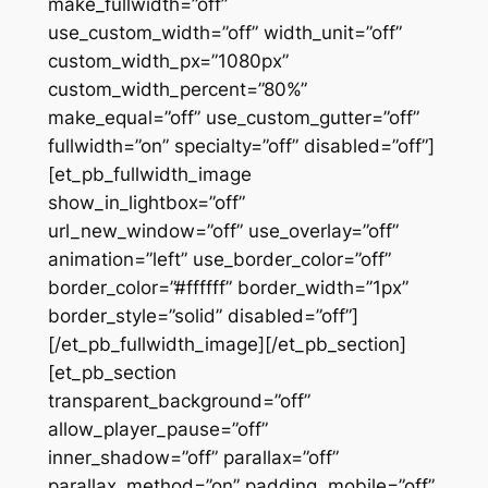
make_fullwidth=”off”
use_custom_width=”off” width_unit=”off”
custom_width_px=”1080px”
custom_width_percent=”80%”
make_equal=”off” use_custom_gutter=”off”
fullwidth=”on” specialty=”off” disabled=”off”]
[et_pb_fullwidth_image
show_in_lightbox=”off”
url_new_window=”off” use_overlay=”off”
animation=”left” use_border_color=”off”
border_color=”#ffffff” border_width=”1px”
border_style=”solid” disabled=”off”]
[/et_pb_fullwidth_image][/et_pb_section]
[et_pb_section
transparent_background=”off”
allow_player_pause=”off”
inner_shadow=”off” parallax=”off”
parallax_method=”on” padding_mobile=”off”