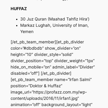
HUFFAZ
30 Juz Quran (Maahad Tahfiz Hira’)
Markaz Lughah, University of Iman,
Yemen
[/et_pb_team_member][et_pb_divider
color=”#dbdbdb” show_divider=”on”
height=”10″ divider_style=”solid”
divider_position=”top” divider_weight=”1px”
hide_on_mobile=”on” admin_label=”Divider”
disabled=”off”] [/et_pb_divider]
[et_pb_team_member name=”Irfan Salmi”
position=”Doktor & Huffaz”
image_url=”https://profazz.com.my/wp-
content/uploads/2016/11/irfan1.jpg”
animation=”off” background_layout=”light”