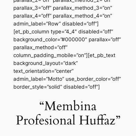
parallax_2=”off” parallax_method_2=”on”
parallax_3=”off” parallax_method_3=”on”
parallax_4=”off” parallax_method_4=”on”
admin_label=”Row” disabled=”off”]
[et_pb_column type=”4_4″ disabled=”off”
background_color=”#000000″ parallax=”off”
parallax_method=”off”
column_padding_mobile=”on”][et_pb_text
background_layout=”dark”
text_orientation=”center”
admin_label=”Motto” use_border_color=”off”
border_style=”solid” disabled=”off”]
“Membina
Profesional Huffaz”