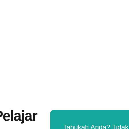
da mampu menghafal
elajar
Tahukah Anda? Tidak 