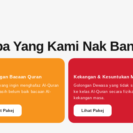
pa Yang Kami Nak Ban
gan Bacaan Quran
Kekangan & Kesuntukan 
yang ingin menghafaz Al-Quran
Golongan Dewasa yang tidak 
asih belum baik bacaan Al-
ke kelas Al-Quran secara fizik
kekangan masa.
t Pakej
Lihat Pakej