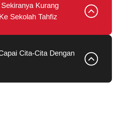
 Sekiranya Kurang
Ke Sekolah Tahfiz
 Capai Cita-Cita Dengan