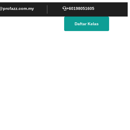
@profazz.com.my
+60198051605
Daftar Kelas