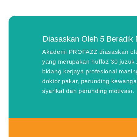
Diasaskan Oleh 5 Beradik
Pe
Akademi PROFAZZ diasaskan oleh
yang merupakan huffaz 30 juzuk 
Kami bantu persiapkan anak-anak anda ke pusat tahfi
bidang kerjaya profesional masin
hafazan berkesan, disiplin, sokongan moral, dan hala
kelas hafazan online persona
doktor pakar, perunding kewanga
syarikat dan perunding motivasi.