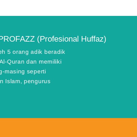
Akademi PROFAZZ
 PROFAZZ (Profesional Huffaz)
mbimbing Bakal Al-Ha
 5 orang adik beradik
Al-Quran dan memiliki
z dengan motivasi, teknik
g-masing seperti
 tuju yang jelas melalui
l.
n Islam, pengurus