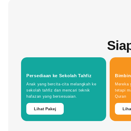
Sia
Persediaan ke Sekolah Tahfiz
Bimbin
Anak yang bercita-cita melangkah ke
Mereka 
sekolah tahfiz dan mencari teknik
tetapi m
hafazan yang bersesuaian.
Quran
Lihat Pakej
Liha