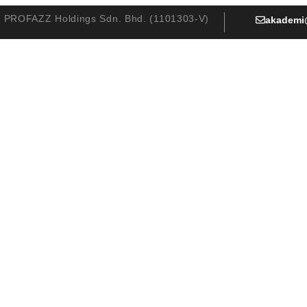
PROFAZZ Holdings Sdn. Bhd. (1101303-V)
akademi
siapkan
belum
olah