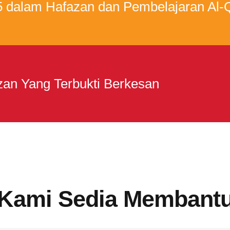
 dalam Hafazan dan Pembelajaran Al-
an Yang Terbukti Berkesan
Kami Sedia Membant