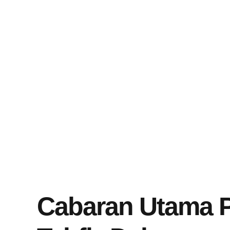
tahfiz.
Bimbingan rapat secara personal sehingga an
Quran dengan baik. 100% Online.
Cabaran Utama P